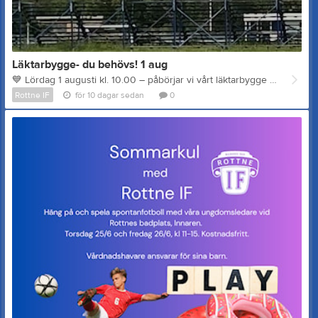
Läktarbygge- du behövs! 1 aug
💙 Lördag 1 augusti kl. 10.00 – påbörjar vi vårt läktarbygge på Vidingeskans! 💙 Vi behöver din hjälp! Har du ett par timmar över är du varmt välkommen att vara med och bygga vår nya läktare. Har du en röjsåg får du gärna ta med den – vi hoppas även hinna röja sly ner mot pumphuset. Ju fler vi blir, desto snabbare går det. Vill du stötta oss, lägg några timmar med oss🫶 Vi hoppas att du kan vara med!
Rottne IF
för 10 dagar sedan
0