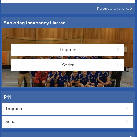
Kalenderöversikt
Seniorlag Innebandy Herrar
Truppen
Serier
P11
Truppen
Serier