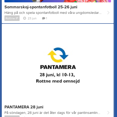
Sommarskoj-spontanfotboll 25-26 juni
Häng på och spela spontanfotboll med våra ungdomsledare vid Rottnes badplats, Innaren. Torsdag 25/6 och fredag 26/6, kl 11-15. Kostnadsfritt Vårdnadshavare ansvarar för sina barn.
Rottne IF
23 jun
1
PANTAMERA 28 juni
På söndagen, 28 juni är det åter dags för vår pantinsamling! Föreningens barn och ungdomar hämtar din pant från kl. 10:00 till 13:00 i Rottne samhälle och kringliggande byar om ni bara hojtar till. Tack för att du stöttar oss – vi är tacksamma för varje burk.