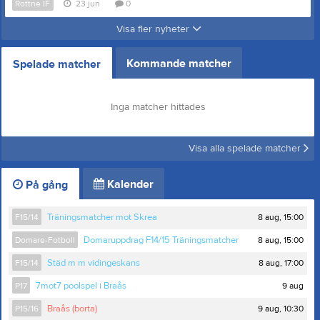
Rottne IF
23 jun
0
Visa fler nyheter
Kommande matcher
Spelade matcher
Inga matcher hittades
Visa alla spelade matcher
Kalender
På gång
8 aug, 15:00
F15/14
Träningsmatcher mot Skrea
8 aug, 15:00
Domare-Fotboll
Domaruppdrag F14/15 Träningsmatcher
8 aug, 17:00
F15/14
Städ m m vidingeskans
9 aug
P17
7mot7 poolspel i Braås
9 aug, 10:30
P15/16
Braås (borta)