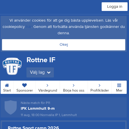
Logga in
Vi använder cookies för att ge dig bästa upplevelsen. Läs vår
cookiepolicy
här
. Genom att fortsätta använda tjänsten godkänner du
denna.
Okej
Rottne IF
Välj lag
Start
Sponsorer
Värdegrund
Börja hos oss
Profilkläder
Mer
Nästa match för P11
IFK Lammhult 9-m
11 aug, 18:00
Norrvalla IP 1, Lammhult
Rottne Sport camp 2026