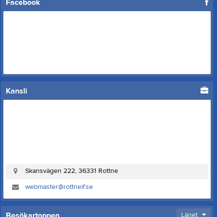
Facebook
Kansli
Skansvägen 222, 36331 Rottne
webmaster@rottneif.se
Besökartoppen
Länet